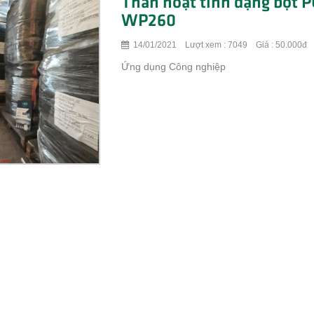
Than hoạt tính dạng bộ
WP260
14/01/2021 Lượt xem : 7049 Giá : 50.000đ
Ứng dụng Công nghiệp