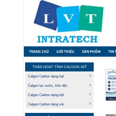
TRANG CHỦ
GIỚI THIỆU
SẢN PHẨM
TIN 
THAN HOẠT TÍNH CALGON–MỸ
Calgon Carbon dạng hạt
Calgon lọc nước, khử độc
Calgon Carbon dạng bột
Calgon Carbon dạng vải