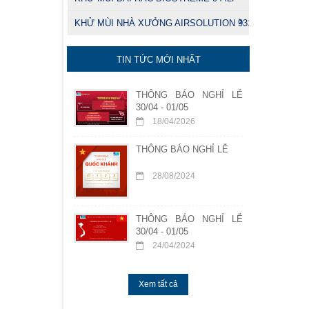
KHỬ MÙI NHÀ XƯỞNG AIRSOLUTION 9314
TIN TỨC MỚI NHẤT
THÔNG BÁO NGHỈ LỄ
30/04 - 01/05
18/04/2026
THÔNG BÁO NGHỈ LỄ
28/08/2024
THÔNG BÁO NGHỈ LỄ
30/04 - 01/05
24/04/2024
Xem tất cả