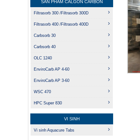
SẢN PHẨM CALGON CARBON
Filtrasorb 300 /Filtrasorb 300D
Filtrasorb 400 /Filtrasorb 400D
Carbsorb 30
Carbsorb 40
OLC 1240
EnviroCarb AP 4-60
EnviroCarb AP 3-60
WSC 470
HPC Super 830
VI SINH
Vi sinh Aquacure Tabs