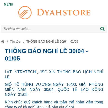
/
/
Tin tức
THÔNG BÁO NGHỈ LỄ 30/04 - 01/05
THÔNG BÁO NGHỈ LỄ 30/04 -
01/05
LVT INTRATECH., JSC XIN THÔNG BÁO LỊCH NGHỈ
LỄ
GIỖ TỔ HÙNG VƯƠNG NGÀY 10/03, GIẢI PHÓNG
MIỀN NAM NGÀY 30/04, QUỐC TẾ LAO ĐỘNG
NGÀY 01/05
Kính chúc quý khách hàng và toàn thể nhân viên trong
công ty có kỳ nghỉ lễ vui vẻ bên gia đình!