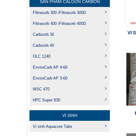
SẢN PHẨM CALGON CARBON
Filtrasorb 300 /Filtrasorb 300D
Filtrasorb 400 /Filtrasorb 400D
VI 
Carbsorb 30
Carbsorb 40
OLC 1240
EnviroCarb AP 4-60
EnviroCarb AP 3-60
WSC 470
HPC Super 830
VI SINH
Vi sinh Aquacure Tabs