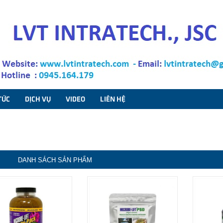
TỨC
DỊCH VỤ
VIDEO
LIÊN HỆ
DANH SÁCH SẢN PHẨM