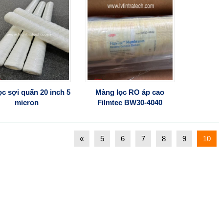
ọc sợi quấn 20 inch 5
Màng lọc RO áp cao
micron
Filmtec BW30-4040
«
5
6
7
8
9
10