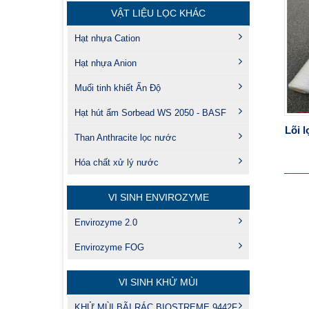
VẬT LIỆU LỌC KHÁC
Hạt nhựa Cation
Hạt nhựa Anion
Muối tinh khiết Ấn Độ
Hạt hút ẩm Sorbead WS 2050 - BASF
Lõi l
Than Anthracite lọc nước
Hóa chất xử lý nước
VI SINH ENVIROZYME
Envirozyme 2.0
Envirozyme FOG
VI SINH KHỬ MÙI
KHỬ MÙI BÃI RÁC BIOSTREME 9442F