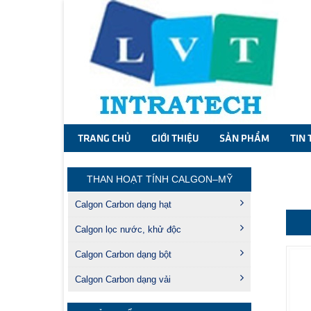
TRANG CHỦ
GIỚI THIỆU
SẢN PHẨM
TIN 
THAN HOẠT TÍNH CALGON–MỸ
Calgon Carbon dạng hạt
Calgon lọc nước, khử độc
Calgon Carbon dạng bột
Calgon Carbon dạng vải